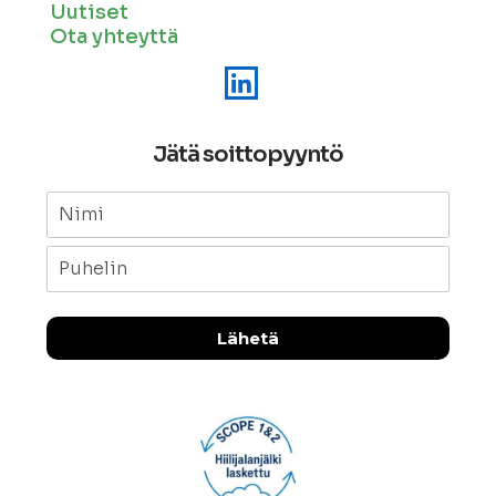
Uutiset
Ota yhteyttä
Jätä soittopyyntö
Lähetä